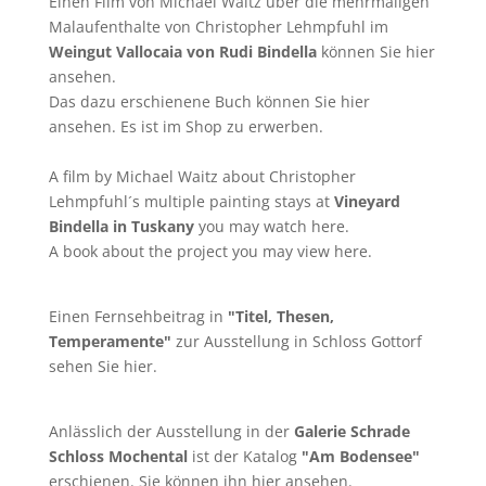
Einen Film von
Michael Waitz
über die mehrmaligen
Malaufenthalte von Christopher Lehmpfuhl im
Weingut Vallocaia von Rudi Bindella
können Sie
hier
ansehen.
Das dazu erschienene Buch können Sie
hier
ansehen. Es ist im Shop zu erwerben.
A film by
Michael Waitz
about Christopher
Lehmpfuhl´s multiple painting stays at
Vineyard
Bindella in Tuskany
you may watch
here
.
A book about the project you may
view here
.
Einen Fernsehbeitrag in
"Titel, Thesen,
Temperamente"
zur Ausstellung in Schloss Gottorf
sehen Sie
hier
.
Anlässlich der Ausstellung in der
Galerie Schrade
Schloss Mochental
ist der Katalog
"Am Bodensee"
erschienen. Sie können ihn
hier
ansehen.