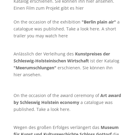
Katalog erschienen. Sie können ihn
hier
ansehen.
Einen Film zum Projekt gibt es
hier
On the occasion of the exhibition
"Berlin plain air"
a
catalogue was published. Take a look
here
. A short
trailer you may watch
here
Anlässlich der Verleihung des
Kunstpreises der
Schleswig-Holsteinischen Wirtschaft
ist der Katalog
"Meerumschlungen"
erschienen. Sie können ihn
hier
ansehen.
On the occasion of the award ceremony of
Art award
by Schleswig Holstein economy
a catalogue was
published. Take a look
here
.
Wegen des großen Erfolges verlängert das
Museum
für Kunst und Kulturgeschichte Schloss Gottorf
die