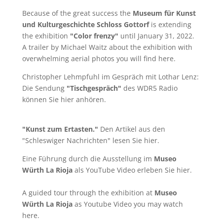
Because of the great success the
Museum für Kunst
und Kulturgeschichte Schloss Gottorf
is extending
the exhibition
"Color frenzy"
until January 31, 2022.
A trailer by
Michael Waitz
about the exhibition with
overwhelming aerial photos you will find
here
.
Christopher Lehmpfuhl im Gespräch mit Lothar Lenz:
Die Sendung
"Tischgespräch"
des WDR5 Radio
können Sie
hier
anhören.
"Kunst zum Ertasten."
Den Artikel aus den
"Schleswiger Nachrichten" lesen Sie
hier
.
Eine Führung durch die Ausstellung im
Museo
Würth La Rioja
als YouTube Video erleben Sie
hier
.
A guided tour through the exhibition at
Museo
Würth La Rioja
as Youtube Video you may watch
here
.